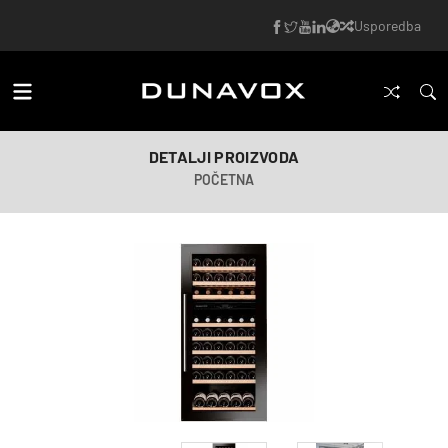
Usporedba
DETALJI PROIZVODA
POČETNA
AI-generirana slika