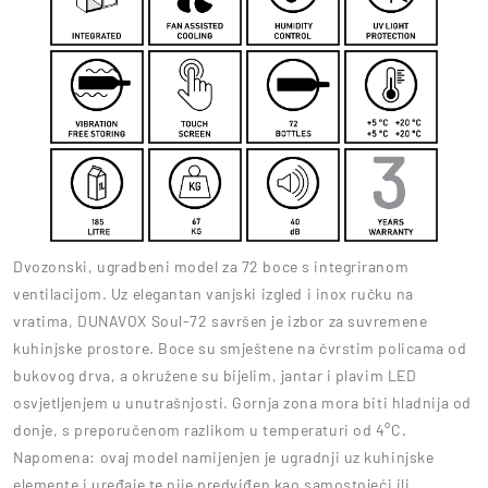
Dvozonski, ugradbeni model za 72 boce s integriranom
ventilacijom. Uz elegantan vanjski izgled i inox ručku na
vratima, DUNAVOX Soul-72 savršen je izbor za suvremene
kuhinjske prostore. Boce su smještene na čvrstim policama od
bukovog drva, a okružene su bijelim, jantar i plavim LED
osvjetljenjem u unutrašnjosti. Gornja zona mora biti hladnija od
donje, s preporučenom razlikom u temperaturi od 4°C.
Napomena: ovaj model namijenjen je ugradnji uz kuhinjske
elemente i uređaje te nije predviđen kao samostojeći ili