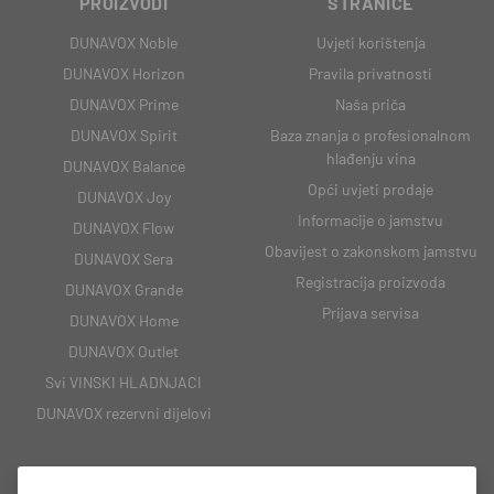
PROIZVODI
STRANICE
DUNAVOX Noble
Uvjeti korištenja
DUNAVOX Horizon
Pravila privatnosti
DUNAVOX Prime
Naša priča
DUNAVOX Spirit
Baza znanja o profesionalnom
hlađenju vina
DUNAVOX Balance
Opći uvjeti prodaje
DUNAVOX Joy
Informacije o jamstvu
DUNAVOX Flow
Obavijest o zakonskom jamstvu
DUNAVOX Sera
Registracija proizvoda
DUNAVOX Grande
Prijava servisa
DUNAVOX Home
DUNAVOX Outlet
Svi VINSKI HLADNJACI
DUNAVOX rezervni dijelovi