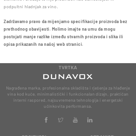
podpultni hladnjak za vino.
Zadržavamo pravo da mijenjamo specifikacije proizvoda bez
prethodnog obavijesti. Molimo imajte na umu da mogu
postojati manje razlike između stvarnih proizvoda i slika ili
opisa prikazanih na našoj web stranici.
TVRTKA
Nagrađena marka, profesionalna skladišta i rješenja za hlađenje
vina kod kuće, minimalistički i funkcionalan dizajn, praktičan
interni raspored, najsuvremena tehnologija i energetski
učinkovita performansa.