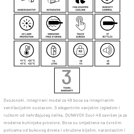
Dvozonski, integrirani model za 49 boca sa integriranim
ventilacijskim sustavom. S elegantnim vanjskim izgledom i
ručkom od nehrđajućeg čelika, DUNAVOX Soul-49 savršen je za
moderne kuhinjske prostore. Boce su smještene na čvrstim
policama od bukovog drveta i okružene bijelim, narančastim i