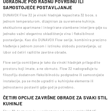
UGRADNJE POD RADNU POVRŠINU ILI
SAMOSTOJEĆE POSTAVLJANJE
DUNAVOX Flow 32 je vinski hladnjak kapaciteta 32 boce, s
jednom temperaturom, dizajniran za suvremene kuhinje,
ekskluzivne apartmane i integrirane stambene interijere gdje su
jednako važni elegantno skladištenje vina i fleksibilnost
postavljanja. Kao dio DUNAVOX Flow serije, kombinira precizno
hlađenje s jednom zonom i istinsku slobodu postavljanja, uz
izbor od četiri različite završne obrade.
Flow serija osmišljena je tako da vinski hladnjak prilagodite
prostoru koji imate, a ne obrnuto. Flow 32 nadograđuje tu
filozofiju dodatnom fleksibilnošću podgradne ili samostojeće
instalacije, pa se može ugraditi u kuhinjske elemente ili
jednostavno postaviti gdje god je potrebno.
ČETIRI OPCIJE ZAVRŠNE OBRADE ZA SVAKI STIL
KUHINJE