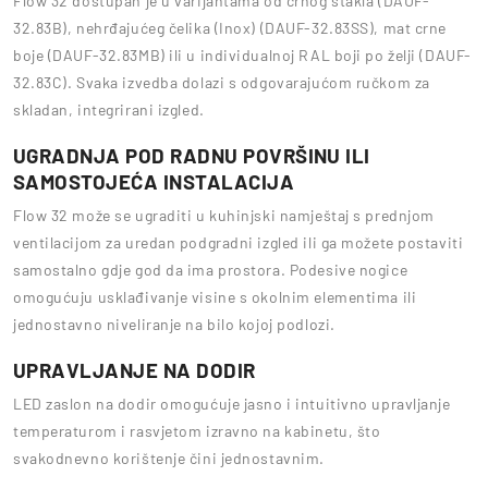
Flow 32 dostupan je u varijantama od crnog stakla (DAUF-
32.83B), nehrđajućeg čelika (Inox) (DAUF-32.83SS), mat crne
boje (DAUF-32.83MB) ili u individualnoj RAL boji po želji (DAUF-
32.83C). Svaka izvedba dolazi s odgovarajućom ručkom za
skladan, integrirani izgled.
UGRADNJA POD RADNU POVRŠINU ILI
SAMOSTOJEĆA INSTALACIJA
Flow 32 može se ugraditi u kuhinjski namještaj s prednjom
ventilacijom za uredan podgradni izgled ili ga možete postaviti
samostalno gdje god da ima prostora. Podesive nogice
omogućuju usklađivanje visine s okolnim elementima ili
jednostavno niveliranje na bilo kojoj podlozi.
UPRAVLJANJE NA DODIR
LED zaslon na dodir omogućuje jasno i intuitivno upravljanje
temperaturom i rasvjetom izravno na kabinetu, što
svakodnevno korištenje čini jednostavnim.