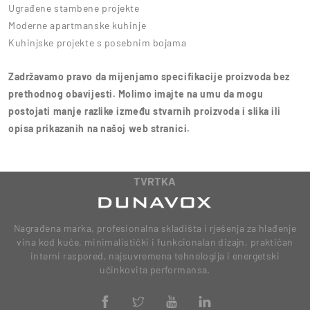
Ugrađene stambene projekte
Moderne apartmanske kuhinje
Kuhinjske projekte s posebnim bojama
Zadržavamo pravo da mijenjamo specifikacije proizvoda bez
prethodnog obavijesti. Molimo imajte na umu da mogu
postojati manje razlike između stvarnih proizvoda i slika ili
opisa prikazanih na našoj web stranici.
TVRTKA
Nagrađena marka, profesionalna skladišta i rješenja za hlađenje
vina kod kuće, minimalistički i funkcionalan dizajn, praktičan
interni raspored, najsuvremena tehnologija i energetski
učinkovita performansa.