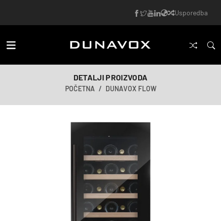
Usporedba
DETALJI PROIZVODA
POČETNA
DUNAVOX FLOW
AI-generirana slika