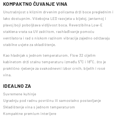
KOMPAKTNO ČUVANJE VINA
Unutrašnjost s kliznim drvenim policama drži boce preglednim i
lako dostupnim. Višebojna LED rasvjeta u bijeloj, jantarnoj i
plavoj boji poboljšava vidljivost boca. Reverzibilna Low-E
staklena vrata sa UV zaštitom, rashlađivanje pomoću
ventilatora i rad s niskom razinom vibracija zajedno održavaju
stabilne uvjete za skladištenje.
Kao hladnjak s jednom temperaturom, Flow 32 cijelim
kabinetom drži stalnu temperaturu između 5°C i 18°C, što je
praktično rješenje za svakodnevni izbor crnih, bijelih i rosé
vina.
IDEALNO ZA
Suvremene kuhinje
Ugradnju pod radnu površinu ili samostalno postavljanje
Skladištenje vina s jednom temperaturom
Kompaktne premium interijere