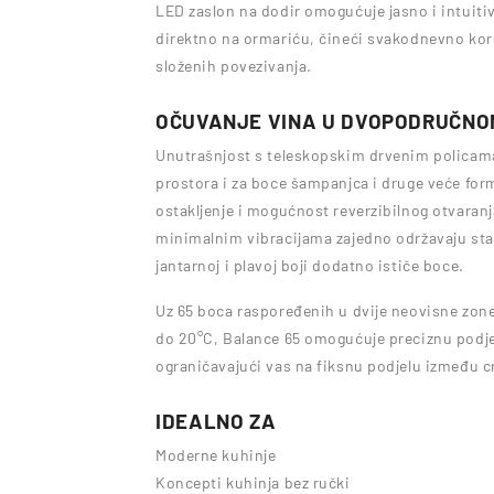
LED zaslon na dodir omogućuje jasno i intuitiv
direktno na ormariću, čineći svakodnevno kori
složenih povezivanja.
OČUVANJE VINA U DVOPODRUČNO
Unutrašnjost s teleskopskim drvenim policama
prostora i za boce šampanjca i druge veće form
ostakljenje i mogućnost reverzibilnog otvaranj
minimalnim vibracijama zajedno održavaju stabi
jantarnoj i plavoj boji dodatno ističe boce.
Uz 65 boca raspoređenih u dvije neovisne zo
do 20°C, Balance 65 omogućuje preciznu podjel
ograničavajući vas na fiksnu podjelu između crn
IDEALNO ZA
Moderne kuhinje
Koncepti kuhinja bez ručki