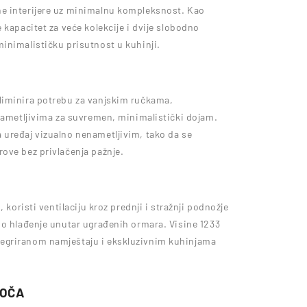
e interijere uz minimalnu kompleksnost. Kao
 kapacitet za veće kolekcije i dvije slobodno
inimalističku prisutnost u kuhinji.
liminira potrebu za vanjskim ručkama,
enametljivima za suvremen, minimalistički dojam.
 uređaj vizualno nenametljivim, tako da se
ove bez privlačenja pažnje.
 koristi ventilaciju kroz prednji i stražnji podnožje
no hlađenje unutar ugrađenih ormara. Visine 1233
egriranom namještaju i ekskluzivnim kuhinjama
LOČA