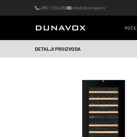
+385 1 2324368
info@tibixtrade.hr
POČE
DETALJI PROIZVODA
AI-generirana slika