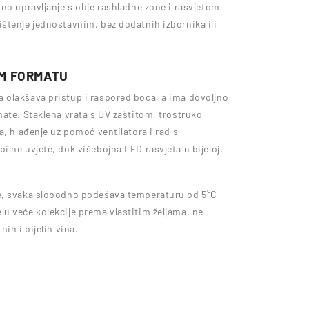
no upravljanje s obje rashladne zone i rasvjetom
štenje jednostavnim, bez dodatnih izbornika ili
M FORMATU
 olakšava pristup i raspored boca, a ima dovoljno
ate. Staklena vrata s UV zaštitom, trostruko
a, hlađenje uz pomoć ventilatora i rad s
lne uvjete, dok višebojna LED rasvjeta u bijeloj,
ne, svaka slobodno podešava temperaturu od 5°C
u veće kolekcije prema vlastitim željama, ne
ih i bijelih vina.