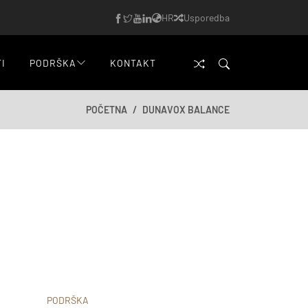
HR
Usporedba
TI
PODRŠKA
KONTAKT
POČETNA
DUNAVOX BALANCE
PODRŠKA