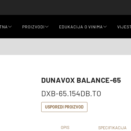
TNA
PROIZVODI
EDUKACIJA O VINIMA
VIJES
DUNAVOX BALANCE-65
DXB-65.154DB.TO
USPOREDI PROIZVOD
OPIS
SPECIFIKACIJA