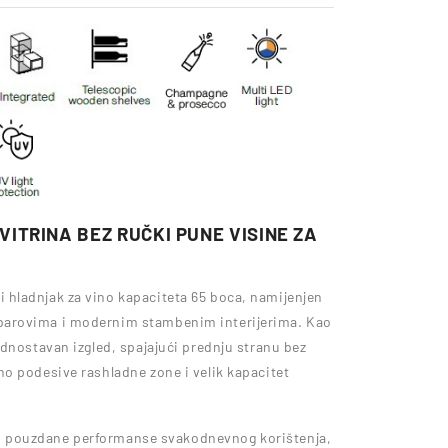
ITRINA BEZ RUČKI PUNE VISINE ZA
hladnjak za vino kapaciteta 65 boca, namijenjen
barovima i modernim stambenim interijerima. Kao
dnostavan izgled, spajajući prednju stranu bez
o podesive rashladne zone i velik kapacitet
jn i pouzdane performanse svakodnevnog korištenja,