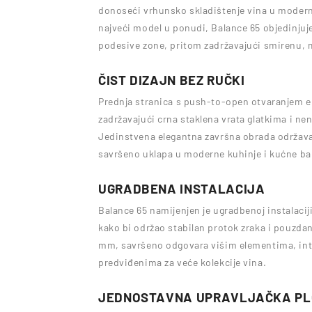
donoseći vrhunsko skladištenje vina u modern
najveći model u ponudi, Balance 65 objedinjuje
podesive zone, pritom zadržavajući smirenu, m
ČIST DIZAJN BEZ RUČKI
Prednja stranica s push-to-open otvaranjem e
zadržavajući crna staklena vrata glatkima i n
Jedinstvena elegantna završna obrada održava
savršeno uklapa u moderne kuhinje i kućne bar
UGRADBENA INSTALACIJA
Balance 65 namijenjen je ugradbenoj instalaciji,
kako bi održao stabilan protok zraka i pouzda
mm, savršeno odgovara višim elementima, int
predviđenima za veće kolekcije vina.
JEDNOSTAVNA UPRAVLJAČKA P