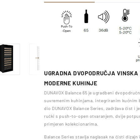
UGRADNA DVOPODRUČJA VINSKA V
MODERNE KUHINJE
DUNAVOX Balance 65 je ugradbeni dvopodručni 
suvremenim kuhinjama, integriranim kućnim 
dio DUNAVOX Balance Series, zadržava čist i je
ručki s push-to-open otvaranjem, dvije potpun
primjeren kolekcionarima.
Balance Series stavlja naglasak na čisti diza