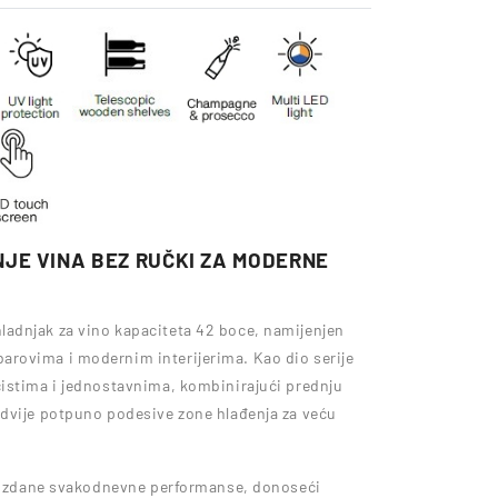
JE VINA BEZ RUČKI ZA MODERNE
adnjak za vino kapaciteta 42 boce, namijenjen
rovima i modernim interijerima. Kao dio serije
čistima i jednostavnima, kombinirajući prednju
 dvije potpuno podesive zone hlađenja za veću
 pouzdane svakodnevne performanse, donoseći