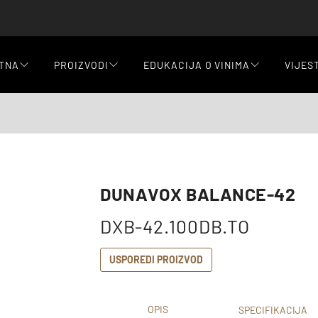
TNA
PROIZVODI
EDUKACIJA O VINIMA
VIJES
DUNAVOX BALANCE-42
DXB-42.100DB.TO
USPOREDI PROIZVOD
OPIS
SPECIFIKACIJA