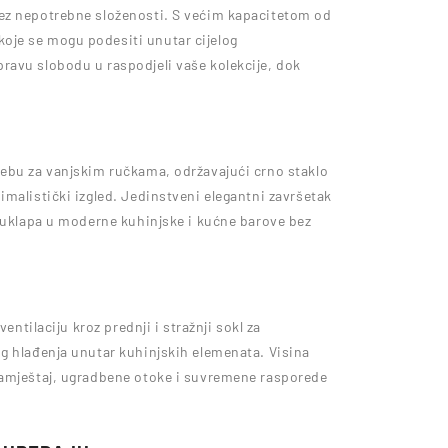
ez nepotrebne složenosti. S većim kapacitetom od
oje se mogu podesiti unutar cijelog
ravu slobodu u raspodjeli vaše kolekcije, dok
rebu za vanjskim ručkama, održavajući crno staklo
malistički izgled. Jedinstveni elegantni završetak
o uklapa u moderne kuhinjske i kućne barove bez
entilaciju kroz prednji i stražnji sokl za
g hlađenja unutar kuhinjskih elemenata. Visina
namještaj, ugradbene otoke i suvremene rasporede