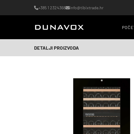
+385 1 2324368
info@tibixtrade.hr
POČE
DETALJI PROIZVODA
AI-generirana slika