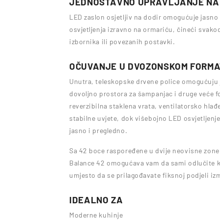
JEDNOSTAVNO UPRAVLJANJE NA
LED zaslon osjetljiv na dodir omogućuje jasno i
osvjetljenja izravno na ormariću, čineći svak
izbornika ili povezanih postavki.
OČUVANJE U DVOZONSKOM FORM
Unutra, teleskopske drvene police omogućuju 
dovoljno prostora za šampanjac i druge veće f
reverzibilna staklena vrata, ventilatorsko hlađ
stabilne uvjete, dok višebojno LED osvjetljenje 
jasno i pregledno.
Sa 42 boce raspoređene u dvije neovisne zone
Balance 42 omogućava vam da sami odlučite kak
umjesto da se prilagođavate fiksnoj podjeli izm
IDEALNO ZA
Moderne kuhinje