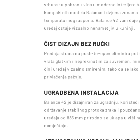
vrhunsku pohranu vina u moderne interijere b
kompaktnih modela Balance i dvjema zonama k
temperaturnog raspona, Balance 42 vam daje p
uređaj ostaje vizualno nenametljiv u kuhinji.
ČIST DIZAJN BEZ RUČKI
Prednja strana na push-to-open eliminira pot
vrata glatkim i neprekinutim za suvremen, mini
čini uređaj vizualno smirenim, tako da se lak
privlačenja pažnje.
UGRADBENA INSTALACIJA
Balance 42 je dizajniran za ugradnju, koristeći v
održavanje stabilnog protoka zraka i pouzdano
uređaja od 885 mm prirodno se uklapa u viši 
namještaja.