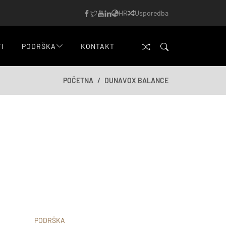
HR
Usporedba
TI
PODRŠKA
KONTAKT
POČETNA
DUNAVOX BALANCE
PODRŠKA