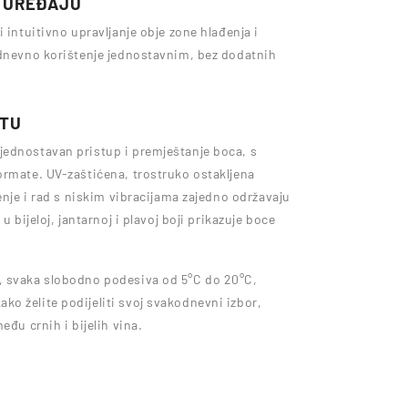
 UREĐAJU
 intuitivno upravljanje obje zone hlađenja i
odnevno korištenje jednostavnim, bez dodatnih
ATU
jednostavan pristup i premještanje boca, s
ormate. UV-zaštićena, trostruko ostakljena
enje i rad s niskim vibracijama zajedno održavaju
u bijeloj, jantarnoj i plavoj boji prikazuje boce
, svaka slobodno podesiva od 5°C do 20°C,
o želite podijeliti svoj svakodnevni izbor,
eđu crnih i bijelih vina.